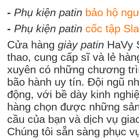
-
Phụ kiện patin
bảo hộ ngư
-
Phụ kiện patin
cốc tập Sl
Cửa hàng
giày patin
HaVy S
thao, cung cấp sĩ và lẻ hàn
xuyên có những chương trì
bão hành uy tín. Đội ngũ nh
động, với bề dày kinh nghi
hàng chọn được những sản
cầu của bạn và dịch vụ giao
Chúng tôi sẵn sàng phục vụ