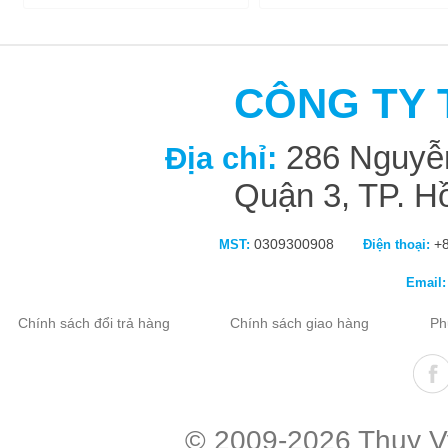
CÔNG TY 
286 Nguyễn
Địa chỉ:
Quận 3, TP. H
0309300908
+8
MST:
Điện thoại:
Email:
Chính sách đổi trả hàng
Chính sách giao hàng
Ph
ube
twitter
© 2009-2026 Thuy Vy 