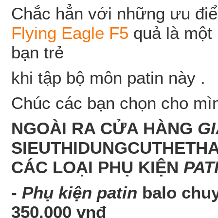
Chắc hẳn với những ưu điểm
Flying Eagle F5
quả là một 
bạn trẻ
khi tập bộ môn patin này .
Chúc các bạn chọn cho mình
NGOÀI RA CỬA HÀNG
GI
SIEUTHIDUNGCUTHETHA
CÁC LOẠI PHỤ KIỆN
PAT
-
Phụ kiện patin
balo chu
350.000 vnđ