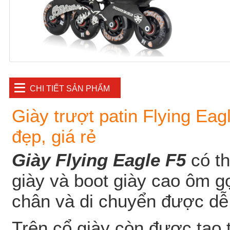
CHI TIẾT SẢN PHẨM
Giày trượt patin Flying Eagl
đẹp, giá rẻ
Giày Flying Eagle F
5
có th
giày và boot giày cao ôm g
chân và di chuyển được dễ
Trên cổ giày còn được tạo 