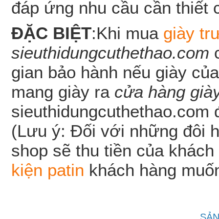
đáp ứng nhu cầu cần thiết 
ĐẶC BIỆT
:Khi mua
giày tr
sieuthidungcuthethao.com
c
gian bảo hành nếu giày của 
mang giày ra
cửa hàng giày
sieuthidungcuthethao.com 
(Lưu ý: Đối với những đôi 
shop sẽ thu tiền của khách 
kiện patin
khách hàng muốn
SẢN