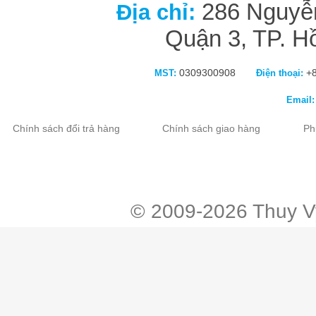
286 Nguyễn
Địa chỉ:
Quận 3, TP. H
0309300908
+8
MST:
Điện thoại:
Email:
Chính sách đổi trả hàng
Chính sách giao hàng
Ph
ube
twitter
© 2009-2026 Thuy Vy 