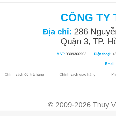
CÔNG TY 
286 Nguyễn
Địa chỉ:
Quận 3, TP. H
0309300908
+8
MST:
Điện thoại:
Email:
Chính sách đổi trả hàng
Chính sách giao hàng
Ph
ube
twitter
© 2009-2026 Thuy Vy 