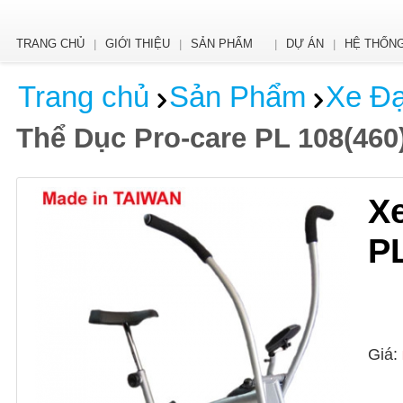
TRANG CHỦ
GIỚI THIỆU
SẢN PHẨM
DỰ ÁN
HỆ THỐNG
|
|
|
|
Trang chủ
Sản Phẩm
Xe Đạ
Thể Dục Pro-care PL 108(460
Xe
PL
Giá: